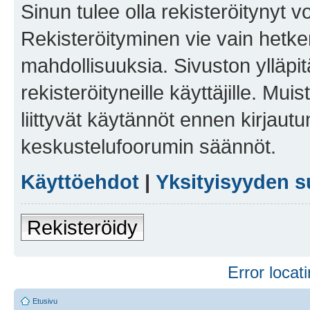
Sinun tulee olla rekisteröitynyt v
Rekisteröityminen vie vain hetken
mahdollisuuksia. Sivuston ylläpit
rekisteröityneille käyttäjille. Mu
liittyvät käytännöt ennen kirjau
keskustelufoorumin säännöt.
Käyttöehdot
|
Yksityisyyden s
Rekisteröidy
Error locati
Etusivu