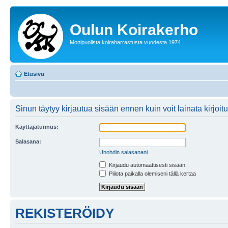
Oulun Koirakerho
Monipuolista koiraharrastusta vuodesta 1974
Etusivu
Sinun täytyy kirjautua sisään ennen kuin voit lainata kirjoitu
Käyttäjätunnus:
Salasana:
Unohdin salasanani
Kirjaudu automaattisesti sisään.
Piilota paikalla olemiseni tällä kertaa
REKISTERÖIDY