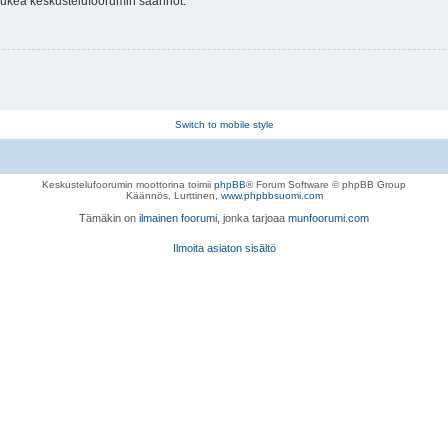
 lukea keskustelufoorumin säännöt.
Switch to mobile style
Keskustelufoorumin moottorina toimii
phpBB
® Forum Software © phpBB Group
Käännös, Lurttinen,
www.phpbbsuomi.com
Tämäkin on
ilmainen foorumi
, jonka tarjoaa
munfoorumi.com
Ilmoita asiaton sisältö