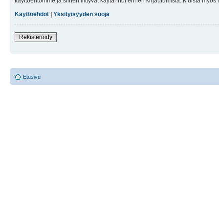
käyttöehtomme ja siihen liittyvät käytännöt ennen kirjautumista. Muista myös
Käyttöehdot
|
Yksityisyyden suoja
Rekisteröidy
Etusivu