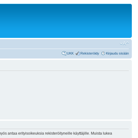
UKK
Rekisteröidy
Kirjaudu sisään
ös antaa erityisoikeuksia rekisteröityneille käyttäjille. Muista lukea