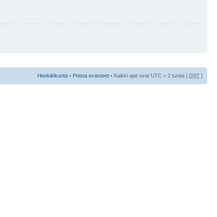
Henkilökunta
•
Poista evästeet
• Kaikki ajat ovat UTC + 2 tuntia [
DST
]