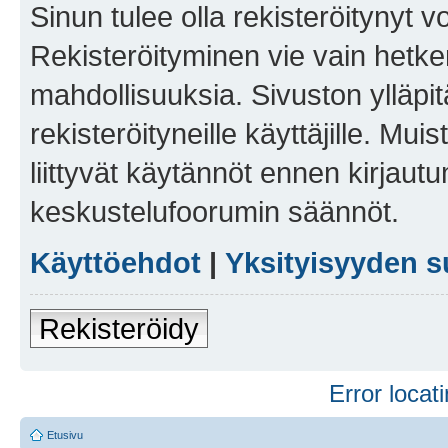
Sinun tulee olla rekisteröitynyt v
Rekisteröityminen vie vain hetken
mahdollisuuksia. Sivuston ylläpit
rekisteröityneille käyttäjille. Mu
liittyvät käytännöt ennen kirjau
keskustelufoorumin säännöt.
Käyttöehdot
|
Yksityisyyden s
Rekisteröidy
Error locati
Etusivu