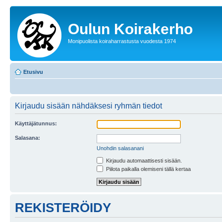
Oulun Koirakerho
Monipuolista koiraharrastusta vuodesta 1974
Etusivu
Kirjaudu sisään nähdäksesi ryhmän tiedot
Käyttäjätunnus:
Salasana:
Unohdin salasanani
Kirjaudu automaattisesti sisään.
Piilota paikalla olemiseni tällä kertaa
REKISTERÖIDY