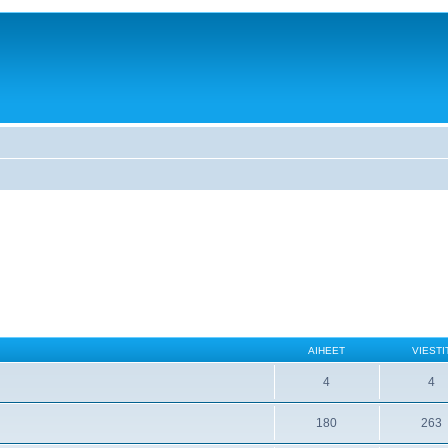
AIHEET
VIESTI
4
4
180
263