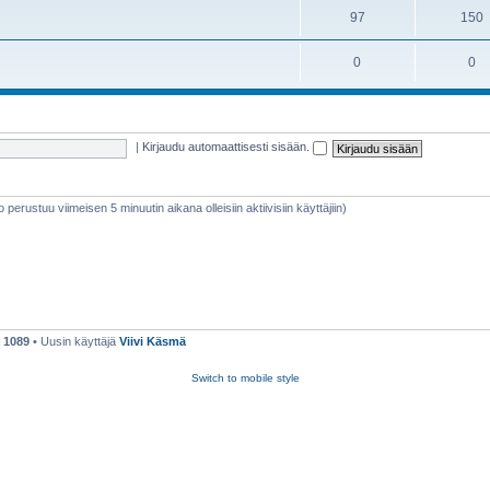
97
150
0
0
|
Kirjaudu automaattisesti sisään.
eto perustuu viimeisen 5 minuutin aikana olleisiin aktiivisiin käyttäjiin)
ä
1089
• Uusin käyttäjä
Viivi Käsmä
Switch to mobile style