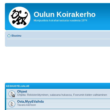
Oulun Koirakerho
Monipuolista koiraharrastusta vuodesta 1974
Etusivu
KESKUSTELUALUE
Ohjeet
Ohjeita: Rekisteröityminen, salasana hukassa, Foorumin kielen vaihtaminen
Osta,Myy&Vaihda
Tavara kiertoon