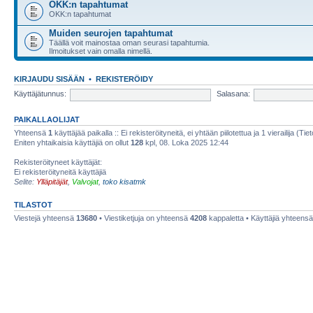
OKK:n tapahtumat
OKK:n tapahtumat
Muiden seurojen tapahtumat
Täällä voit mainostaa oman seurasi tapahtumia.
Ilmoitukset vain omalla nimellä.
KIRJAUDU SISÄÄN
•
REKISTERÖIDY
Käyttäjätunnus:
Salasana:
PAIKALLAOLIJAT
Yhteensä
1
käyttäjää paikalla :: Ei rekisteröityneitä, ei yhtään piilotettua ja 1 vierailija (Ti
Eniten yhtaikaisia käyttäjiä on ollut
128
kpl, 08. Loka 2025 12:44
Rekisteröityneet käyttäjät:
Ei rekisteröityneitä käyttäjiä
Selite:
Ylläpitäjät
,
Valvojat
,
toko kisatmk
TILASTOT
Viestejä yhteensä
13680
• Viestiketjuja on yhteensä
4208
kappaletta • Käyttäjiä yhteens