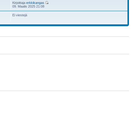
Kirjoittaja
erkkikangas
09. Maalis 2025 21:08
Ei viestejä