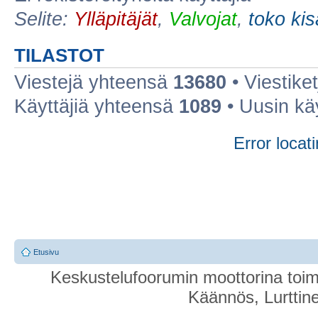
Selite:
Ylläpitäjät
,
Valvojat
,
toko ki
TILASTOT
Viestejä yhteensä
13680
• Viestike
Käyttäjiä yhteensä
1089
• Uusin kä
Error locati
Etusivu
Keskustelufoorumin moottorina toim
Käännös, Lurttin