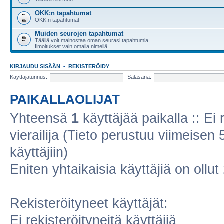
OKK:n tapahtumat
OKK:n tapahtumat
Muiden seurojen tapahtumat
Täällä voit mainostaa oman seurasi tapahtumia.
Ilmoitukset vain omalla nimellä.
KIRJAUDU SISÄÄN
•
REKISTERÖIDY
Käyttäjätunnus:
Salasana:
PAIKALLAOLIJAT
Yhteensä
1
käyttäjää paikalla :: Ei r
vierailija (Tieto perustuu viimeisen 5
käyttäjiin)
Eniten yhtaikaisia käyttäjiä on ollut
Rekisteröityneet käyttäjät:
Ei rekisteröityneitä käyttäjiä