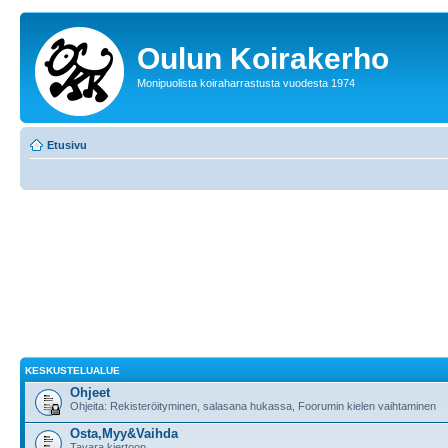
Oulun Koirakerho
Monipuolista koiraharrastusta vuodesta 1974
Etusivu
KESKUSTELUALUE
Ohjeet
Ohjeita: Rekisteröityminen, salasana hukassa, Foorumin kielen vaihtaminen
Osta,Myy&Vaihda
Tavara kiertoon