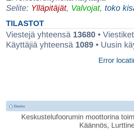
Selite:
Ylläpitäjät
,
Valvojat
,
toko ki
TILASTOT
Viestejä yhteensä
13680
• Viestike
Käyttäjiä yhteensä
1089
• Uusin kä
Error locati
Etusivu
Keskustelufoorumin moottorina toim
Käännös, Lurttin