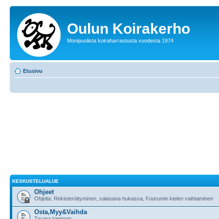
Oulun Koirakerho
Monipuolista koiraharrastusta vuodesta 1974
Etusivu
KESKUSTELUALUE
Ohjeet
Ohjeita: Rekisteröityminen, salasana hukassa, Foorumin kielen vaihtaminen
Osta,Myy&Vaihda
Tavara kiertoon