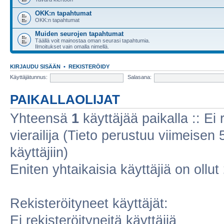
OKK:n tapahtumat
OKK:n tapahtumat
Muiden seurojen tapahtumat
Täällä voit mainostaa oman seurasi tapahtumia.
Ilmoitukset vain omalla nimellä.
KIRJAUDU SISÄÄN
•
REKISTERÖIDY
Käyttäjätunnus:
Salasana:
PAIKALLAOLIJAT
Yhteensä
1
käyttäjää paikalla :: Ei r
vierailija (Tieto perustuu viimeisen 5
käyttäjiin)
Eniten yhtaikaisia käyttäjiä on ollut
Rekisteröityneet käyttäjät:
Ei rekisteröityneitä käyttäjiä